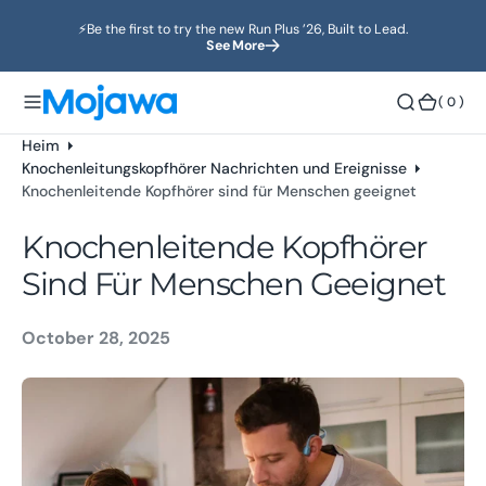
s
⚡️Be the first to try the new Run Plus ’26, Built to Lead.
p
See More
ri
n
(
( 0 )
g
0
e
)
Heim
n
Knochenleitungskopfhörer Nachrichten und Ereignisse
Knochenleitende Kopfhörer sind für Menschen geeignet
Knochenleitende Kopfhörer
Sind Für Menschen Geeignet
October 28, 2025