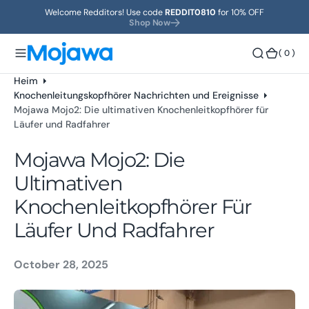
s
Welcome Redditors! Use code
REDDIT0810
for 10% OFF
p
Shop Now
ri
n
(
( 0 )
0
g
)
Heim
e
Knochenleitungskopfhörer Nachrichten und Ereignisse
n
Mojawa Mojo2: Die ultimativen Knochenleitkopfhörer für
Läufer und Radfahrer
Mojawa Mojo2: Die
Ultimativen
Knochenleitkopfhörer Für
Läufer Und Radfahrer
October 28, 2025