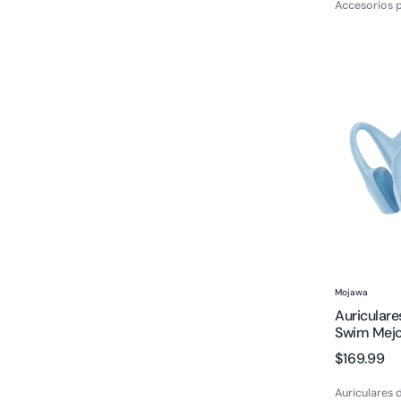
Accesorios p
Auriculare
de
Conducci
Ósea
Purra
Swim
Mejores
Auriculare
para
Nadar
Proveedor
Mojawa
Auricular
Swim Mejo
Precio
$169.99
regular
Auriculares