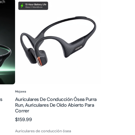
Auriculares
de
conducción
ósea
Purra
Run,
auriculares
de
oído
abierto
para
correr
Proveedor:
Mojawa
s
Auriculares De Conducción Ósea Purra
Run, Auriculares De Oído Abierto Para
Correr
Precio
$159.99
regular
Auriculares de conducción ósea