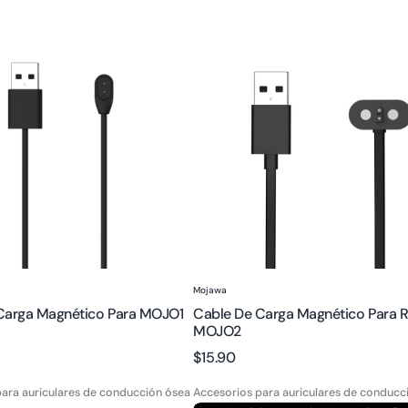
Cable
de
carga
magnético
para
Run
Air
/
MOJO2
:
Proveedor:
Mojawa
Carga Magnético Para MOJO1
Cable De Carga Magnético Para Ru
MOJO2
Precio
$15.90
regular
ara auriculares de conducción ósea
Accesorios para auriculares de conducc