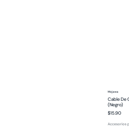
venta
Cable
de
carga
magnético
para
MOJO1
(Negro)
Proveedor
Mojawa
Cable De 
(Negro)
Precio
$15.90
regular
Accesorios p