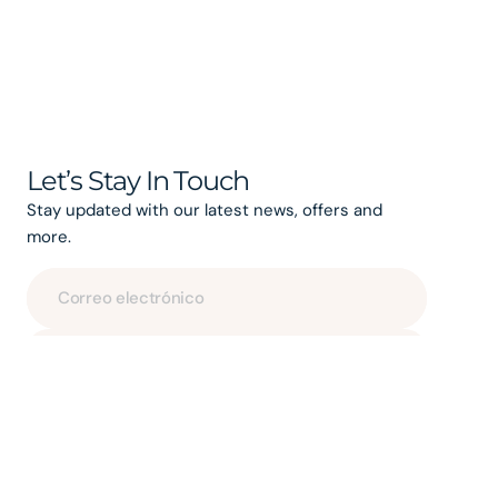
Let’s Stay In Touch
Stay updated with our latest news, offers and
more.
Correo electrónico
Subscribe
By subscribing, you agree to our terms & conditions.