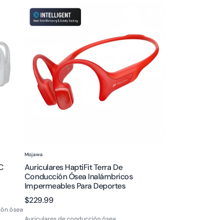
Auriculares
HaptiFit
Terra
de
Conducción
Ósea
Inalámbricos
Impermeables
para
Deportes
Proveedor:
Mojawa
C
Auriculares HaptiFit Terra De
Conducción Ósea Inalámbricos
Impermeables Para Deportes
Precio
$229.99
ión ósea
regular
Auriculares de conducción ósea