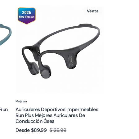
Auriculares
Venta
deportivos
impermeables
Run
Plus
Mejores
auriculares
de
conducción
ósea
Proveedor:
Mojawa
 Run
Auriculares Deportivos Impermeables
Run Plus Mejores Auriculares De
Conducción Ósea
Desde
$89.99
$129.99
Precio
Precio