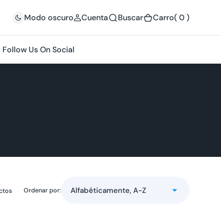
(
Modo oscuro
Cuenta
Buscar
Carro
( 0 )
0
)
Follow Us On Social
Ordenar por:
ctos