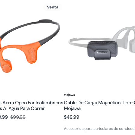
s
Cable
Venta
de
carga
magnético
os
Tipo-
es
C
Mojawa
:
Proveedor:
Mojawa
s Aerra Open Ear Inalámbricos
Cable De Carga Magnético Tipo-
s Al Agua Para Correr
Mojawa
9.99
$99.99
Precio
$49.99
Precio
regular
regular
Accesorios para auriculares de conducc