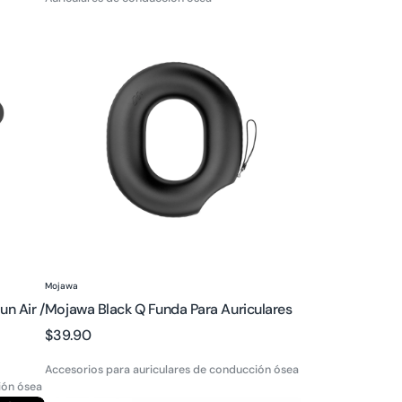
Mojawa
Black
Q
Funda
para
Auriculares
Proveedor:
Mojawa
n Air /
Mojawa Black Q Funda Para Auriculares
Precio
$39.90
regular
Accesorios para auriculares de conducción ósea
ión ósea