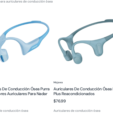
ara auriculares de conducción ósea
s
Auriculares
de
ón
conducción
ósea
Run
Plus
reacondicionados
s
:
Proveedor:
Mojawa
es De Conducción Ósea Purra
Auriculares De Conducción Ósea
res Auriculares Para Nadar
Plus Reacondicionados
Precio
$76.99
regular
 de conducción ósea
Auriculares de conducción ósea