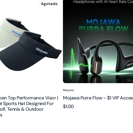
Mojawa
Agotado
Purra
Flow
nce
–
$1
VIP
t
Access
:
Proveedor:
Mojawa
en Top Performance Visor |
Mojawa Purra Flow – $1 VIP Acces
t Sports Hat Designed For
Precio
$1.00
olf, Tennis & Outdoor
regular
s
s