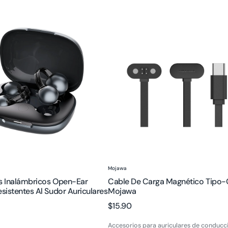
s
Cable
os
de
carga
magnético
Tipo-
es
C
Mojawa
s
:
Proveedor:
Mojawa
es Inalámbricos Open-Ear
Cable De Carga Magnético Tipo-
esistentes Al Sudor Auriculares
Mojawa
Precio
$15.90
regular
Accesorios para auriculares de conducc