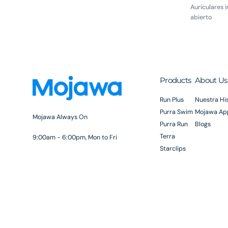
Auriculares 
abierto
Products
About Us
Run Plus
Nuestra His
Purra Swim
Mojawa Ap
Mojawa Always On
Purra Run
Blogs
Terra
9:00am - 6:00pm, Mon to Fri
Starclips
MOJAWA,LLC
Accessories
SUITE 1250, 2021 Transformation Drive,
LINCOLN, NE 68508, Lincoln, NE 68508,
United States
service@mojawa.com