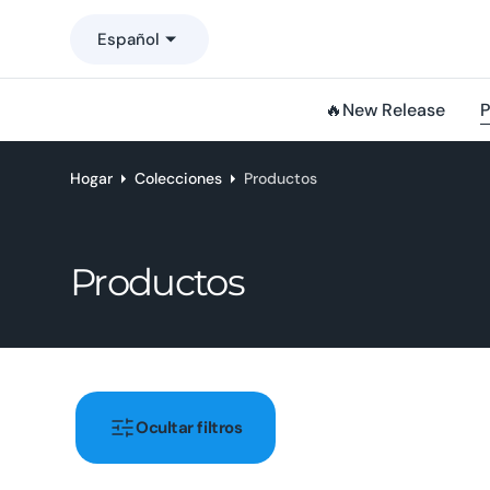
o
Español
n
t
e
🔥New Release
P
n
i
d
Hogar
Colecciones
Productos
o
Recopilación:
Productos
Ocultar filtros