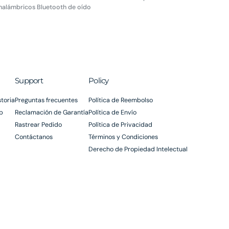
inalámbricos Bluetooth de oído
Support
Policy
toria
Preguntas frecuentes
Política de Reembolso
p
Reclamación de Garantía
Política de Envío
Rastrear Pedido
Política de Privacidad
Contáctanos
Términos y Condiciones
Derecho de Propiedad Intelectual
Vulnerability Disclosure Policy
Product Security Update Period