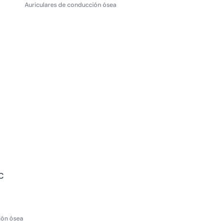
de
regular
Auriculares de conducción ósea
venta
C
ión ósea