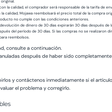
original.
con la calidad, el comprador
será
responsable de la tarifa de env
 la calidad, Mojawa
reembolsará
el
precio total de
la
compra
orig
producto no cumple con las
condiciones
anteriores.
e devolución de dinero de 30 días expirarán 30 días después de
pués del período de 30 días. Si las compras no se realizaron di
 para reembolsos.
d, consulte a continuación.
n anuladas después de haber sido completament
ibirlos y contáctenos inmediatamente si el artícu
aluar el problema y corregirlo.
bles