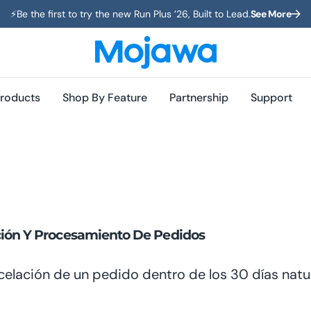
⚡️Be the first to try the new Run Plus ’26, Built to Lead.
See More
roducts
Shop By Feature
Partnership
Support
ción Y Procesamiento De Pedidos
elación de un pedido dentro de los 30 días natura