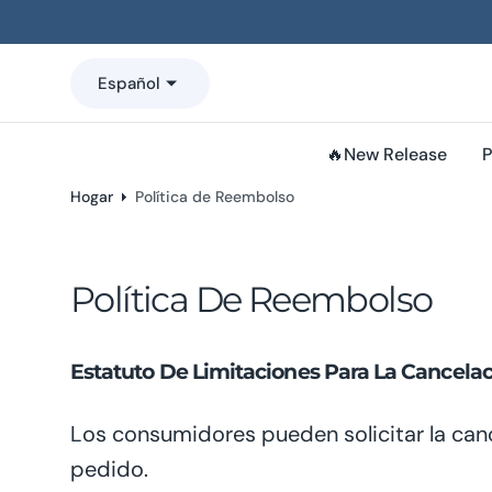
o
n
t
Español
e
n
i
🔥New Release
P
d
o
Hogar
Política de Reembolso
Política De Reembolso
Estatuto De Limitaciones Para La Cancela
Los consumidores pueden solicitar la canc
pedido.