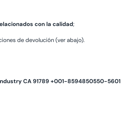
;
elacionados con la calidad
;
ciones de devolución (ver abajo).
of Industry CA 91789 +001-8594850550‬-5601