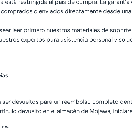
 está restringida al país de compra. La garantía 
e
comprados
o enviados directamente desde una 
sear
leer primero nuestros materiales de soporte
nuestros expertos para asistencia personal y solu
ías
a
ser devueltos
para
un reembolso completo dentr
rtículo devuelto en el almacén de Mojawa
,
inicia
rios.