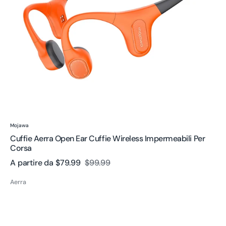
per
Corsa
Venditore:
Mojawa
Cuffie Aerra Open Ear Cuffie Wireless Impermeabili Per
Corsa
A partire da
$79.99
$99.99
Prezzo
Prezzo
di
regolare
Aerra
vendita
Purra
Swim
Cuffie