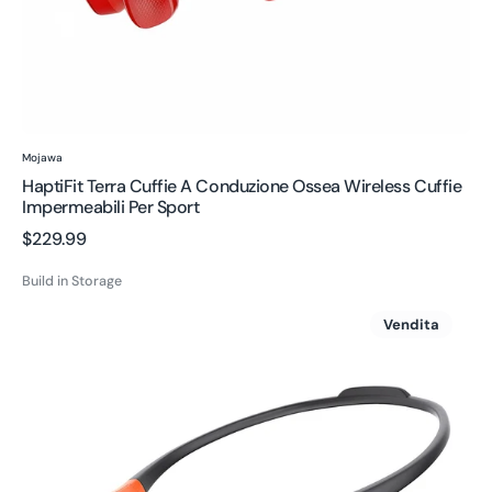
Venditore:
Mojawa
HaptiFit Terra Cuffie A Conduzione Ossea Wireless Cuffie
Impermeabili Per Sport
Prezzo
$229.99
regolare
Build in Storage
Cuffie
Vendita
Aerra
Open
Ear
Cuffie
Wireless
Impermeabili