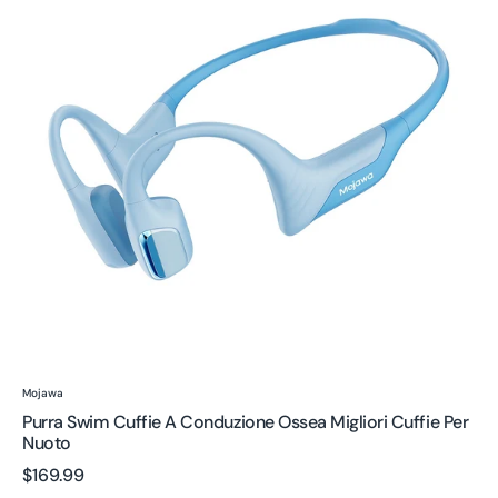
a
Conduzione
Ossea
Migliori
Cuffie
per
Nuoto
Venditore:
Mojawa
Purra Swim Cuffie A Conduzione Ossea Migliori Cuffie Per
Nuoto
Prezzo
$169.99