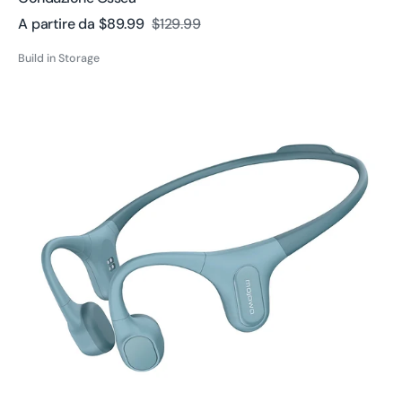
A partire da
$89.99
$129.99
Prezzo
Prezzo
di
regolare
Build in Storage
vendita
Cuffie
a
conduzione
ossea
Run
Plus
Rigenerate