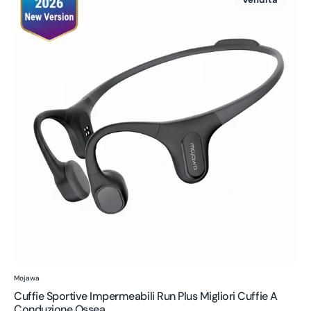
sportive
impermeabili
Run
Plus
Migliori
cuffie
a
conduzione
ossea
Venditore:
Mojawa
Cuffie Sportive Impermeabili Run Plus Migliori Cuffie A
Conduzione Ossea