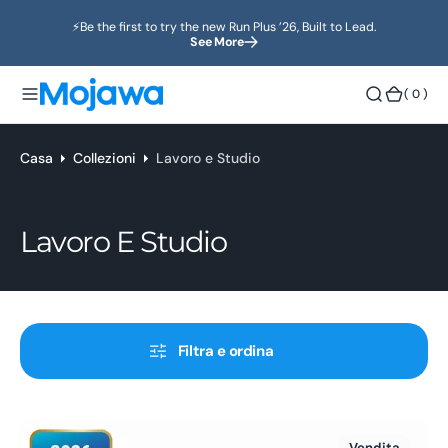
o
⚡️Be the first to try the new Run Plus ’26, Built to Lead.
n
See More
t
e
(
( 0 )
n
0
u
)
t
Casa
Collezioni
Lavoro e Studio
o
Collezione:
Lavoro E Studio
Filtra e ordina
Cuffie
Vendita