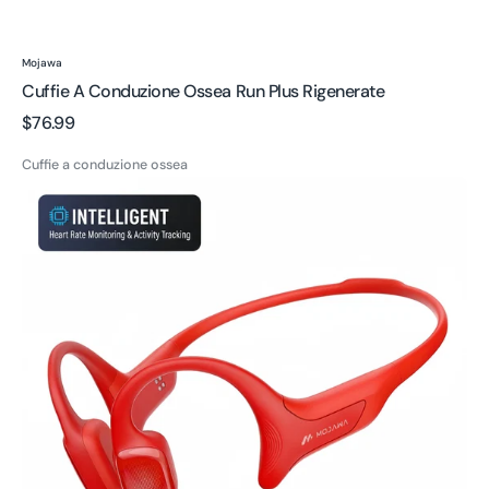
Venditore:
Mojawa
Cuffie A Conduzione Ossea Run Plus Rigenerate
Prezzo
$76.99
regolare
Cuffie a conduzione ossea
HaptiFit
Terra
Cuffie
a
Conduzione
Ossea
Wireless
Cuffie
Impermeabili
per
Sport