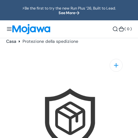
o
⚡️Be the first to try the new Run Plus ’26, Built to Lead.
n
See More
t
e
(
( 0 )
n
0
u
)
Casa
Protezione della spedizione
t
o
Apri
il