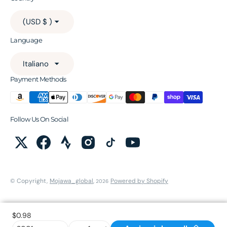
(USD $ )
Language
Italiano
Payment Methods
Follow Us On Social
© Copyright,
Mojawa_global
,
Powered by Shopify
2026
$0.98