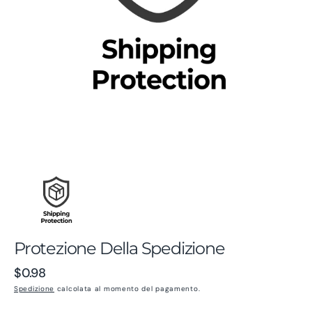
supporto
1
nella
visualizzazione
galleria
Protezione Della Spedizione
Prezzo
$0.98
regolare
Spedizione
calcolata al momento del pagamento.