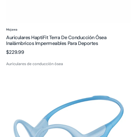
Proveedor:
Mojawa
Auriculares HaptiFit Terra De Conducción Ósea
Inalámbricos Impermeables Para Deportes
Precio
$229.99
regular
Auriculares de conducción ósea
Auriculares
de
Conducción
Ósea
Purra
Swim
Mejores
Auriculares
para