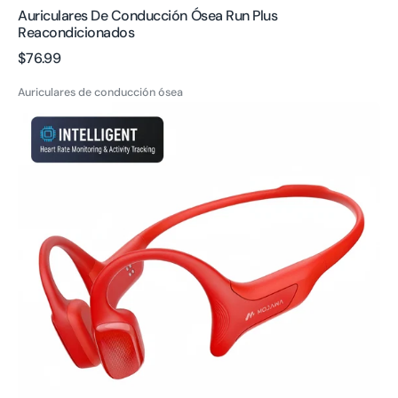
Auriculares De Conducción Ósea Run Plus
Reacondicionados
Precio
$76.99
regular
Auriculares de conducción ósea
Auriculares
HaptiFit
Terra
de
Conducción
Ósea
Inalámbricos
Impermeables
para
Deportes