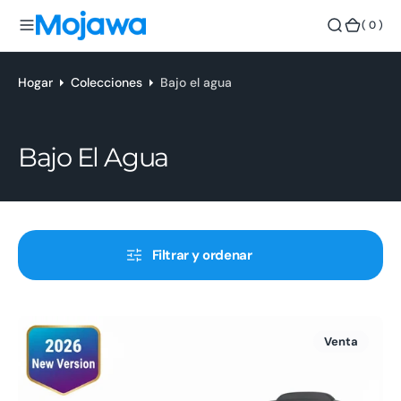
o
(
( 0 )
n
0
t
)
e
Hogar
Colecciones
Bajo el agua
n
i
d
Recopilación:
Bajo El Agua
o
Filtrar y ordenar
Auriculares
Venta
deportivos
impermeables
Run