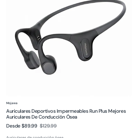
Plus
Mejores
auriculares
de
conducción
ósea
Proveedor:
Mojawa
Auriculares Deportivos Impermeables Run Plus Mejores
Auriculares De Conducción Ósea
Desde
$89.99
$129.99
Precio
Precio
de
regular
Auriculares de conducción ósea