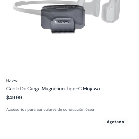
Proveedor:
Mojawa
Cable De Carga Magnético Tipo-C Mojawa
Precio
$49.99
regular
Accesorios para auriculares de conducción ósea
Mojawa
Agotado
Open
Top