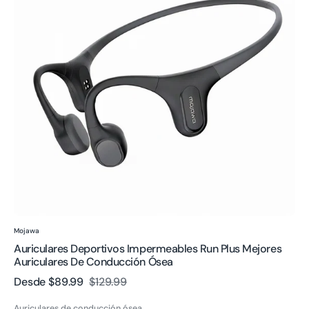
Plus
Mejores
auriculares
de
conducción
ósea
Proveedor:
Mojawa
Auriculares Deportivos Impermeables Run Plus Mejores
Auriculares De Conducción Ósea
Desde
$89.99
$129.99
Precio
Precio
de
regular
Auriculares de conducción ósea