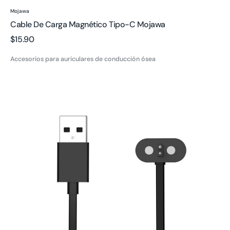
Proveedor:
Mojawa
Cable De Carga Magnético Tipo-C Mojawa
Precio
$15.90
regular
Accesorios para auriculares de conducción ósea
Cable
de
carga
magnético
para
Run
Air
/
MOJO2