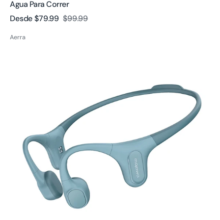
Agua Para Correr
Desde
$79.99
$99.99
Precio
Precio
de
regular
Aerra
venta
Auriculares
de
conducción
ósea
Run
Plus
reacondicionados