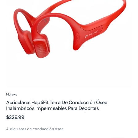
Ósea
Inalámbricos
Impermeables
para
Deportes
Proveedor:
Mojawa
Auriculares HaptiFit Terra De Conducción Ósea
Inalámbricos Impermeables Para Deportes
Precio
$229.99
regular
Auriculares de conducción ósea
Auriculares