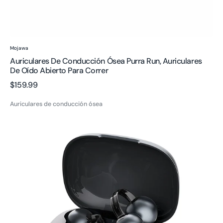
Proveedor:
Mojawa
Auriculares De Conducción Ósea Purra Run, Auriculares
De Oído Abierto Para Correr
Precio
$159.99
regular
Auriculares de conducción ósea
Auriculares
Inalámbricos
Open-
Ear
StarClip
Resistentes
al
Sudor
Auriculares