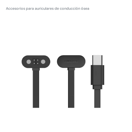
regular
Accesorios para auriculares de conducción ósea
Cable
de
carga
magnético
Tipo-
C
Mojawa