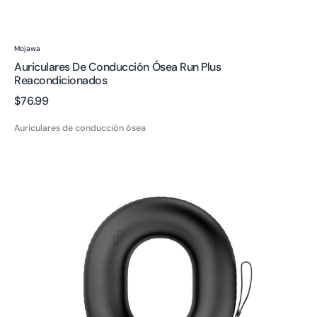
Proveedor:
Mojawa
Auriculares De Conducción Ósea Run Plus
Reacondicionados
Precio
$76.99
regular
Auriculares de conducción ósea
Mojawa
Black
Q
Funda
para
Auriculares