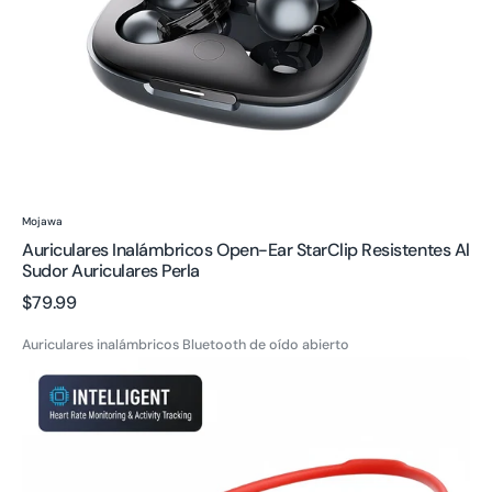
Perla
Proveedor:
Mojawa
Auriculares Inalámbricos Open-Ear StarClip Resistentes Al
Sudor Auriculares Perla
Precio
$79.99
regular
Auriculares inalámbricos Bluetooth de oído abierto
Auriculares
HaptiFit
Terra
de
Conducción