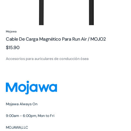
Proveedor:
Mojawa
Cable De Carga Magnético Para Run Air / MOJO2
Precio
$15.90
regular
Accesorios para auriculares de conducción ósea
Mojawa Always On
9:00am - 6:00pm, Mon to Fri
MOJAWA,LLC