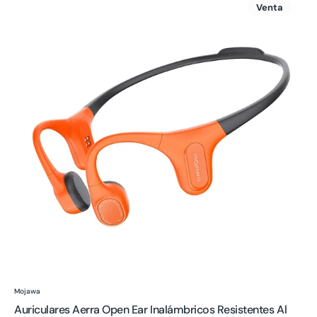
Venta
Aerra
Open
Ear
Inalámbricos
Resistentes
al
Agua
para
Correr
Proveedor:
Mojawa
Auriculares Aerra Open Ear Inalámbricos Resistentes Al