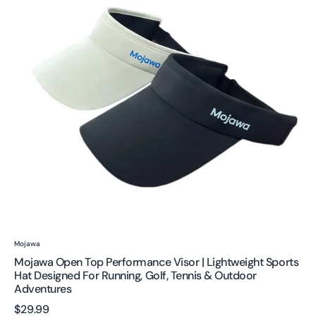
Performance
Visor
|
Lightweight
Sports
Hat
Designed
for
Running,
Golf,
Tennis
&
Outdoor
Adventures
Proveedor:
Mojawa
Mojawa Open Top Performance Visor | Lightweight Sports
Hat Designed For Running, Golf, Tennis & Outdoor
Adventures
Precio
$29.99