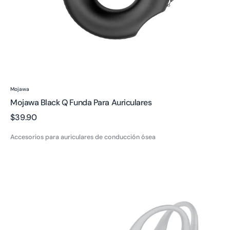
Proveedor:
Mojawa
Mojawa Black Q Funda Para Auriculares
Precio
$39.90
regular
Accesorios para auriculares de conducción ósea
Cable
de
carga
magnético
Tipo-
C
Mojawa