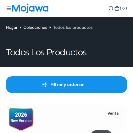
o
(
( 0 )
n
0
t
)
e
Hogar
Colecciones
Todos los productos
n
i
d
Recopilación:
Todos Los Productos
o
Filtrar y ordenar
Auriculares
Venta
deportivos
impermeables
Run