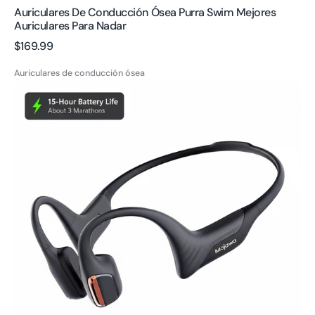
Auriculares De Conducción Ósea Purra Swim Mejores
Auriculares Para Nadar
Precio
$169.99
regular
Auriculares de conducción ósea
Auriculares
de
conducción
ósea
Purra
Run,
auriculares
de
oído
abierto
para
correr