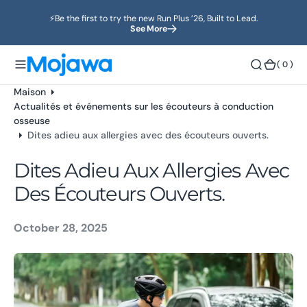
o
⚡️Be the first to try the new Run Plus ’26, Built to Lead.
n
See More
t
e
(
( 0 )
n
0
u
)
Maison
Actualités et événements sur les écouteurs à conduction
osseuse
Dites adieu aux allergies avec des écouteurs ouverts.
Dites Adieu Aux Allergies Avec
Des Écouteurs Ouverts.
October 28, 2025