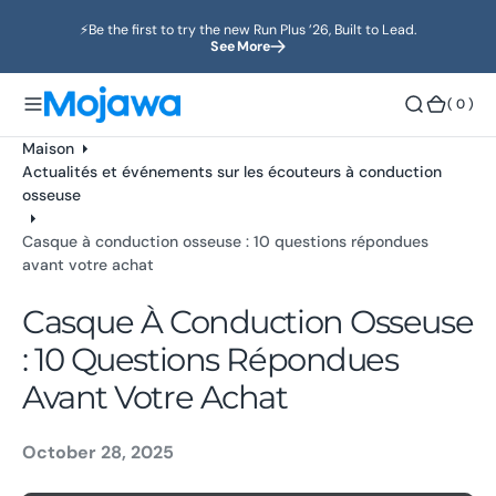
o
⚡️Be the first to try the new Run Plus ’26, Built to Lead.
n
See More
t
e
(
( 0 )
n
0
u
)
Maison
Actualités et événements sur les écouteurs à conduction
osseuse
Casque à conduction osseuse : 10 questions répondues
avant votre achat
Casque À Conduction Osseuse
: 10 Questions Répondues
Avant Votre Achat
October 28, 2025