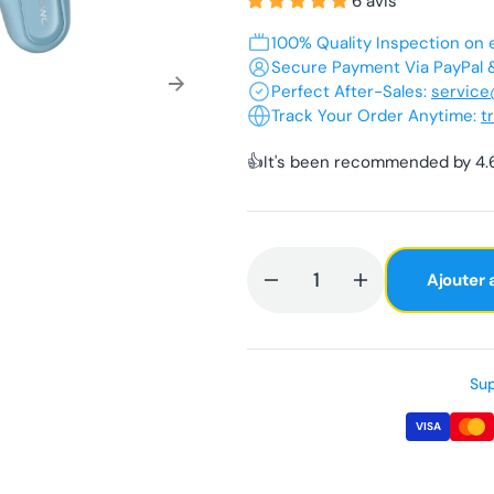
épuisée
6 avis
dias
ou
100% Quality Inspection on 
ette
indisponible
Secure Payment Via PayPal &
ns
Perfect After-Sales:
servic
Track Your Order Anytime:
t
e
erie
👍It's been recommended by 4.6
Ajouter 
Diminuer
Augmenter
la
la
quantité
quantité
pour
pour
Sup
Casque
Casque
à
à
VISA
conduction
conduction
osseuse
osseuse