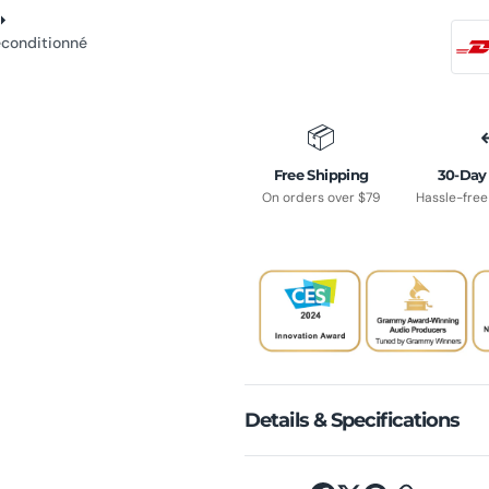
Run
Run
Plus
Plus
econditionné
reconditionné
reconditionné
📦
Free Shipping
30-Day
On orders over $79
Hassle-fre
Details & Specifications