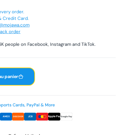
média
1
every order.
dans
 Credit Card.
la
e@mojawa.com
vue
rack order
Galerie
K people on Facebook, Instagram and TikTok.
au panier
ports Cards, PayPal & More
Apple Pay
AMEX
JCB
DISCOVER
Google Pay