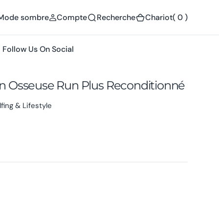
(
Mode sombre
Compte
Recherche
Chariot
( 0 )
0
)
Follow Us On Social
n Osseuse Run Plus Reconditionné
fing & Lifestyle
Ouvrir
le