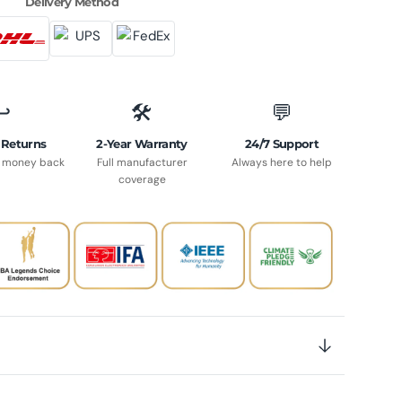
Delivery Method
↩️
🛠️
💬
 Returns
2-Year Warranty
24/7 Support
e money back
Full manufacturer
Always here to help
coverage