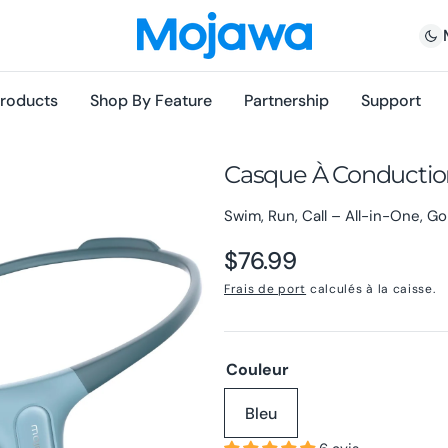
roducts
Shop By Feature
Partnership
Support
Casque À Conductio
Swim, Run, Call – All-in-One, Gol
Prix
$76.99
Frais de port
calculés à la caisse.
habituel
Couleur
Bleu
rir
Variante