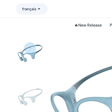
o
français
n
t
e
🔥New Release
P
n
u
Ouv
les