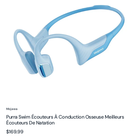
à
conduction
osseuse
Meilleurs
écouteurs
de
natation
Fournisseur:
Mojawa
Purra Swim Écouteurs À Conduction Osseuse Meilleurs
Écouteurs De Natation
Prix
$169.99