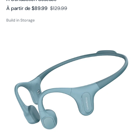
À partir de
$89.99
$129.99
Prix
Prix
Build in Storage
de
habituel
Casque
vente
à
conduction
osseuse
Run
Plus
reconditionné