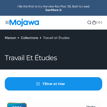
o
⚡️Be the first to try the new Run Plus ’26, Built to Lead.
n
See More
t
e
(
( 0 )
n
0
u
)
Maison
Collections
Travail et Études
Collection:
Travail Et Études
Filtrer et trier
Écouteurs
Vente