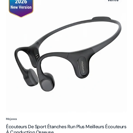
de
sport
étanches
Run
Plus
Meilleurs
écouteurs
à
conduction
osseuse
Fournisseur:
Mojawa
Écouteurs De Sport Étanches Run Plus Meilleurs Écouteurs
À Conduction Osseuse