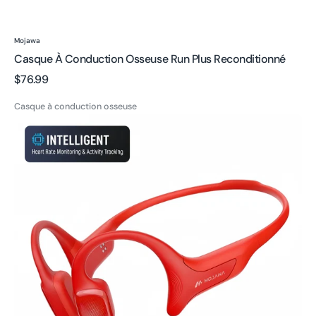
Fournisseur:
Mojawa
Casque À Conduction Osseuse Run Plus Reconditionné
Prix
$76.99
Casque à conduction osseuse
habituel
HaptiFit
Terra
Écouteurs
à
conduction
osseuse
sans
fil
étanches
pour
le