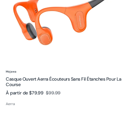
pour
la
course
Fournisseur:
Mojawa
Casque Ouvert Aerra Écouteurs Sans Fil Étanches Pour La
Course
À partir de
$79.99
$99.99
Prix
Prix
Aerra
de
habituel
Purra
vente
Swim
Écouteurs