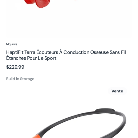
sport
Fournisseur:
Mojawa
HaptiFit Terra Écouteurs À Conduction Osseuse Sans Fil
Étanches Pour Le Sport
Prix
$229.99
Build in Storage
habituel
Casque
Vente
ouvert
Aerra
Écouteurs
sans
fil
Étanches